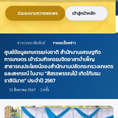
ข้ามไปยังเนื้อหาหลัก
ก
ก
ก
ไทย
EN
ร่วมลงนามถวายพระพร
เข้าสู่หน้าหลัก
ศูนย์ข้อมูลเกษตรแห่งชาติ
ข่าวประชาสัมพันธ์
รายละเอียดข่าว
ศูนย์ข้อมูลเกษตรแห่งชาติ สำนักงานเศรษฐกิจ
การเกษตร เข้าร่วมกิจกรรมจิตอาสาบำเพ็ญ
สาธารณประโยชน์ของสำนักงานปลัดกระทรวงเกษตร
และสหกรณ์ ในงาน "สีสรรพรรณไม้ เทิดไท้บรม
ราชินีนาถ” ประจำปี 2567
13 สิงหาคม 2567
2 ครั้ง