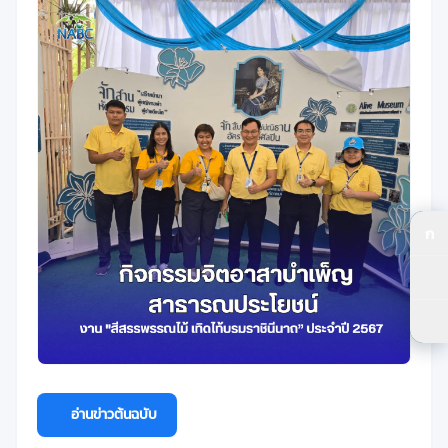
ก
ปร
ปร
ตัว
อ่านข่าวต้นฉบับ