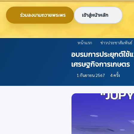
ข้ามไปยังเนื้อหาหลัก
0-2579-8161
nabc@nabc.go.th
ร่วมลงนามถวายพระพร
เข้าสู่หน้าหลัก
ศูนย์ข้อมูลเกษตรแห่งชาติ
National Agricultural Big Data Center
หน้าแรก
ข่าวประชาสัมพันธ์
อบรมการประยุกต์ใช้แพ
เศรษฐกิจการเกษตร
1 กันยายน 2567
4 ครั้ง