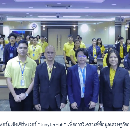
ร์มเชิงเซิร์ฟเวอร์ “JupyterHub” เพื่อการวิเคราะห์ข้อมูลเศรษฐกิ