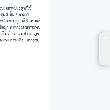
 อบรมการประยุกต์ใช้
ุม 3 ขั้น 3 อาคาร
ดำรงตระกูล นักวิเคราะห์
 ข้อมูล พยากรณ์ ผลกระทบ
เกียรติจาก นางสาวเบญจ
ก
ลเกษตรแห่งชาติ มาบรรยาย
ปร
ปรั
ตัว