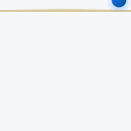
ศูนย์ข้อมูลเกษตรแห่งชาติ
สำนักงานเศรษฐกิจการเกษตร
เกี่ยวกับเรา
บริการข้อมูล
เกี่ยวกับ NABC
บัญชีข้อมูลเกษตรแห่งชาติ
วิสัยทัศน์ / พันธกิจ
Open Data Catalog
โครงสร้างหน่วยงาน
Dashboard จังหวัด
คณะอนุกรรมการจัดการข้อมูล
API Service