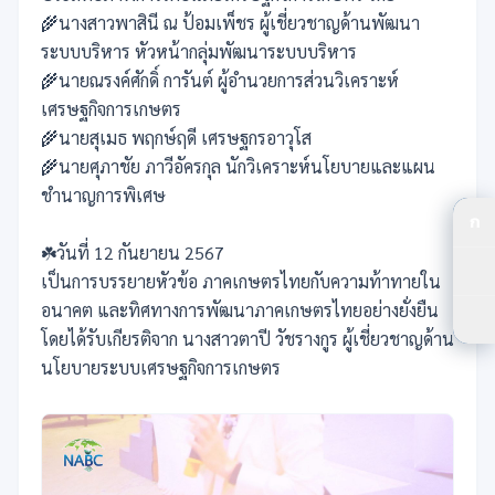
🌾นางสาวพาสินี ณ ป้อมเพ็ชร ผู้เชี่ยวชาญด้านพัฒนา
ระบบบริหาร หัวหน้ากลุ่มพัฒนาระบบบริหาร
🌾นายณรงค์ศักดิ์ การันต์ ผู้อำนวยการส่วนวิเคราะห์
เศรษฐกิจการเกษตร
🌾นายสุเมธ พฤกษ์ฤดี เศรษฐกรอาวุโส
🌾นายศุภาชัย ภาวีอัครกุล นักวิเคราะห์นโยบายและแผน
ชำนาญการพิเศษ
ก
ปร
☘️วันที่ 12 กันยายน 2567
เป็นการบรรยายหัวข้อ ภาคเกษตรไทยกับความท้าทายใน
ปร
อนาคต และทิศทางการพัฒนาภาคเกษตรไทยอย่างยั่งยืน
ตัว
โดยได้รับเกียรติจาก นางสาวตาปี วัชรางกูร ผู้เชี่ยวชาญด้าน
นโยบายระบบเศรษฐกิจการเกษตร