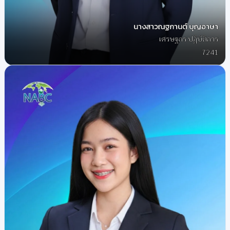
นางสาวณฐกานต์ บุญอาษา
เศรษฐกร ปฏิบัติการ
7241