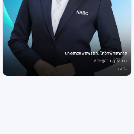
นางสาวแพรพรรณ โกวิทพิทยาการ
เศรษฐกร ปฏิบัติการ
7241