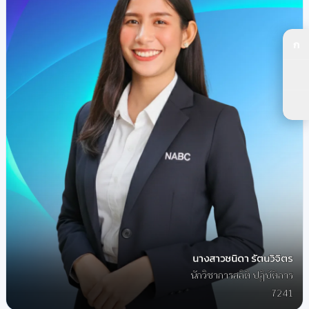
ก
ปร
ปร
ตัว
นางสาวชนิดา รัตนวิจิตร
นักวิชาการสถิติ ปฏิบัติการ
7241