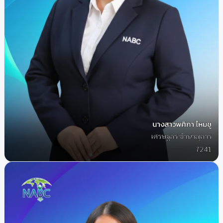
นางสาวพศิกา ไหมชู
เศรษฐกร ชำนาญการ
7241