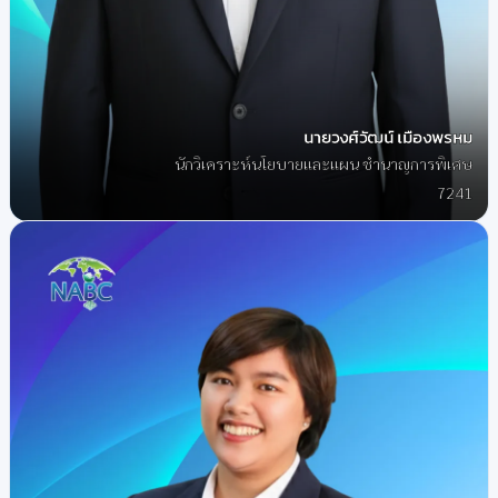
นายวงศ์วัฒน์ เมืองพรหม
นักวิเคราะห์นโยบายและแผน ชำนาญการพิเศษ
7241