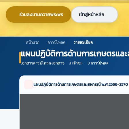
ข้ามไปยังเนื้อหาหลัก
0-2579-8161
nabc@nabc.go.th
ร่วมลงนามถวายพระพร
เข้าสู่หน้าหลัก
ศูนย์ข้อมูลเกษตรแห่งชาติ
National Agricultural Big Data Center
หน้าแรก
ดาวน์โหลด
รายละเอียด
แผนปฏิบ้ติการด้านการเกษตรแล
เอกสารดาวน์โหลด
·
เอกสาร
·
3 เข้าชม
·
0 ดาวน์โหลด
แผนปฏิบ้ติการด้านการเกษตรและสหกรณ์ พ.ศ.2566-2570