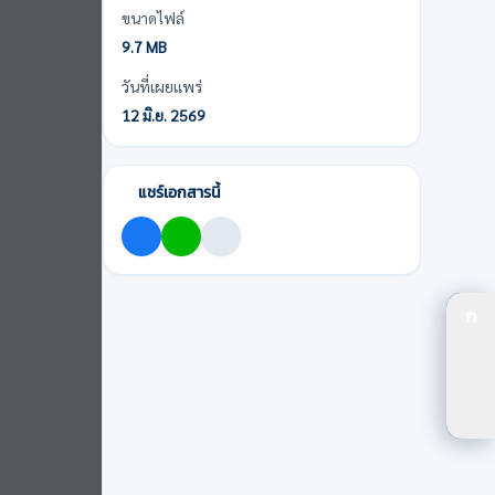
ขนาดไฟล์
9.7 MB
วันที่เผยแพร่
12 มิ.ย. 2569
แชร์เอกสารนี้
ก
ปร
ปรั
ตัว