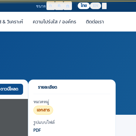
ก
ก
ก
ไทย
EN
ขนาด
& วิเคราะห์
ความโปร่งใส / องค์กร
ติดต่อเรา
รายละเอียด
ดาวน์โหลด
หมวดหมู่
เอกสาร
รูปแบบไฟล์
PDF