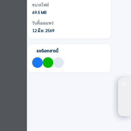
ขนาดไฟล์
69.5 MB
วันที่เผยแพร่
12 มิ.ย. 2569
แชร์เอกสารนี้
ก
ปร
ปรั
ตัว