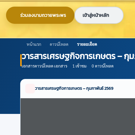
ข้ามไปยังเนื้อหาหลัก
0-2579-8161
nabc@nabc.go.th
ร่วมลงนามถวายพระพร
เข้าสู่หน้าหลัก
ศูนย์ข้อมูลเกษตรแห่งชาติ
National Agricultural Big Data Center
หน้าแรก
ดาวน์โหลด
รายละเอียด
วารสารเศรษฐกิจการเกษตร – กุม
เอกสารดาวน์โหลด
·
เอกสาร
·
1 เข้าชม
·
0 ดาวน์โหลด
วารสารเศรษฐกิจการเกษตร – กุมภาพันธ์ 2569