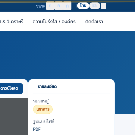
ก
ก
ก
ไทย
EN
ขนาด
& วิเคราะห์
ความโปร่งใส / องค์กร
ติดต่อเรา
รายละเอียด
ดาวน์โหลด
หมวดหมู่
เอกสาร
รูปแบบไฟล์
PDF