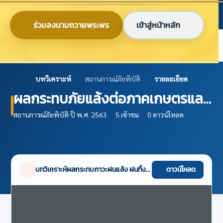
ข้ามไปยังเนื้อหาหลัก
ก
ก
ก
ไทย
EN
ร่วมลงนามถวายพระพร
เข้าสู่หน้าหลัก
ศูนย์ข้อมูลเกษตรแห่งชาติ
บทวิเคราะห์
สถานการณ์ภัยพิบัติ
รายละเอียด
ผลกระทบภัยแล้งต่อภาคเกษตรและ
มาตรการช่วยเหลือเกษตรกร
สถานการณ์ภัยพิบัติ
·
ปี พ.ศ. 2563
·
5 เข้าชม
·
0 ดาวน์โหลด
บทวิเคราะห์ผลกระทบภาวะฝนแล้ง ฝนทิ้งช่วง และมาตรการช่วยเหลือเกษตรกร.pdf
ดาวน์โหลด