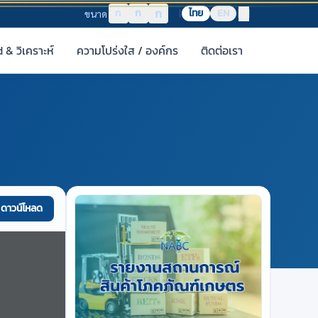
ก
ก
ก
ไทย
EN
ขนาด
& วิเคราะห์
ความโปร่งใส / องค์กร
ติดต่อเรา
ดาวน์โหลด