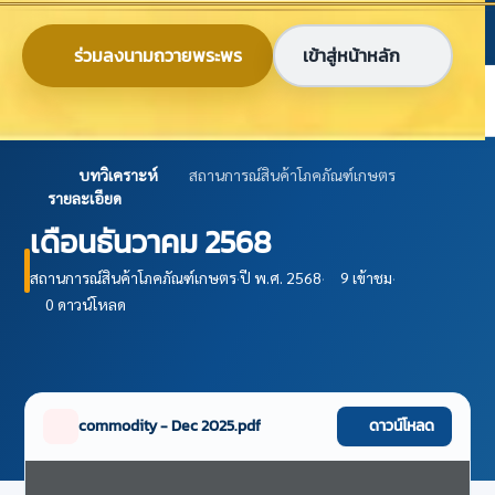
ข้ามไปยังเนื้อหาหลัก
ก
ก
ก
ไทย
EN
ร่วมลงนามถวายพระพร
เข้าสู่หน้าหลัก
ศูนย์ข้อมูลเกษตรแห่งชาติ
บทวิเคราะห์
สถานการณ์สินค้าโภคภัณฑ์เกษตร
รายละเอียด
เดือนธันวาคม 2568
สถานการณ์สินค้าโภคภัณฑ์เกษตร
·
ปี พ.ศ. 2568
·
9 เข้าชม
·
0 ดาวน์โหลด
commodity - Dec 2025.pdf
ดาวน์โหลด