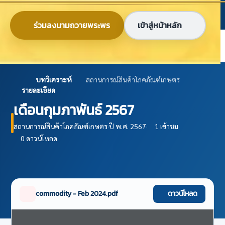
ข้ามไปยังเนื้อหาหลัก
ก
ก
ก
ไทย
EN
ร่วมลงนามถวายพระพร
เข้าสู่หน้าหลัก
ศูนย์ข้อมูลเกษตรแห่งชาติ
บทวิเคราะห์
สถานการณ์สินค้าโภคภัณฑ์เกษตร
รายละเอียด
เดือนกุมภาพันธ์ 2567
สถานการณ์สินค้าโภคภัณฑ์เกษตร
·
ปี พ.ศ. 2567
·
1 เข้าชม
·
0 ดาวน์โหลด
commodity - Feb 2024.pdf
ดาวน์โหลด